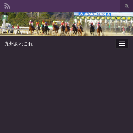
Tog
sear
Search for:
for
九州あれこれ
Togg
navig